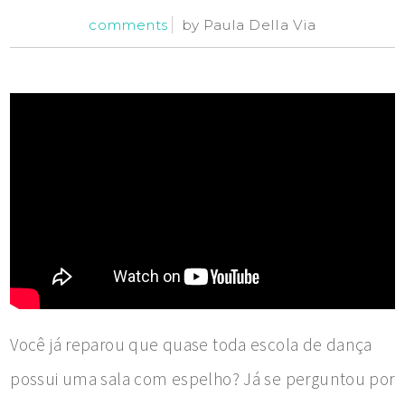
comments
by
Paula Della Via
Você já reparou que quase toda escola de dança
possui uma sala com espelho? Já se perguntou por