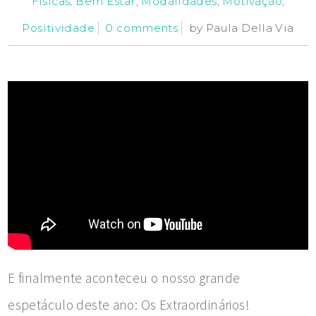
Físicas
,
Bem Estar
,
Modalidades
,
Motivação
,
Positividade
0 comments
by
Paula Della Via
E finalmente aconteceu o nosso grande
espetáculo deste ano: Os Extraordinários!