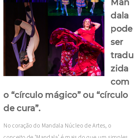
Man
dala
pode
ser
tradu
zida
com
o “círculo mágico” ou “círculo
de cura”.
No coração do Mandala Núcleo de Artes, o
conceito de ‘Mandala’ é mais do que um simples