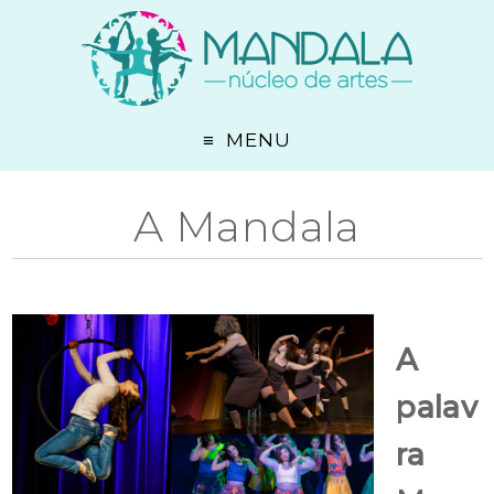
MENU
A Mandala
A
palav
ra