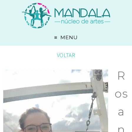
MENU
VOLTAR
R
os
a
n